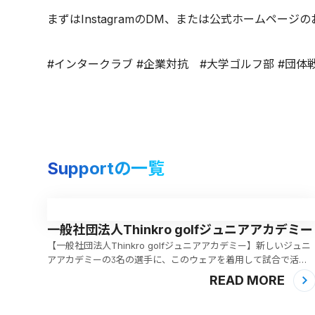
まずはInstagramのDM、または公式ホームペー
#インタークラブ #企業対抗 #大学ゴルフ部 #団体戦ゴ
Supportの一覧
一般社団法人Thinkro golfジュニアアカデミー
【一般社団法人Thinkro golfジュニアアカデミー】新しいジュニ
アアカデミーの3名の選手に、このウェアを着用して試合で活躍
してもらうことを期待しております。皆様の熱い応援もよろしく
READ MORE
お願いいたします。 画像をクリックすると、商品ページへ移動
します。現在、3,500円（税込）にて販売中です。多く...